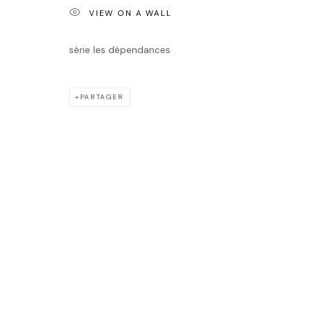
JASON CAN
VIEW ON A WALL
série les dépendances
PARTAGER
JASON CANTORO
ŒUVRES
BIOGRAPHIE
EXPOSITIONS
Accueil
Oeuvres
Expositions