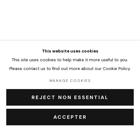
CLÉMENT VERDIÈRE
ŒUVRES
BIOGRAPHIE
EXPOSITIONS
ÉVÉNEMENTS
BROWSE ARTISTS
This website uses cookies
This site uses cookies to help make it more useful to you.
Accueil
Please contact us to find out more about our Cookie Policy.
Oeuvres
Expositions
MANAGE COOKIES
Événements
Leasing art
REJECT NON ESSENTIAL
Privatisation et location
À propos
ACCEPTER
Contact Outsiders Rouen