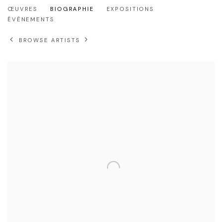
PRO176
ŒUVRES
BIOGRAPHIE
EXPOSITIONS
ÉVÉNEMENTS
BROWSE ARTISTS
View works.