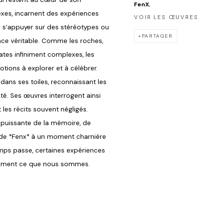
FenX
,
exes, incarnent des expériences
VOIR LES ŒUVRES
is s’appuyer sur des stéréotypes ou
PARTAGER
ence véritable. Comme les roches,
ates infiniment complexes, les
tions à explorer et à célébrer.
 dans ses toiles, reconnaissant les
ité. Ses œuvres interrogent ainsi
 les récits souvent négligés.
e puissante de la mémoire, de
e de *Fenx* à un moment charnière
mps passe, certaines expériences
ndément ce que nous sommes.