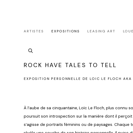
ARTISTES
EXPOSITIONS
LEASING ART
LOU
SIMULATEUR PRIVATISTAION&LOCATION DE LA 
ROCK HAVE TALES TO TELL
EXPOSITION PERSONNELLE DE LOIC LE FLOCH AKA
À l’aube de sa cinquantaine, Loïc Le Floch, plus connu 
poursuit son introspection sur la manière dont il perçoit 
s’agisse de portraits féminins ou de paysages. Chaque toi
révèle une couche de son histoire personnelle. Il puise da