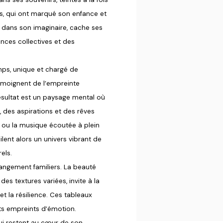
is, qui ont marqué son enfance et
 dans son imaginaire, cache ses
nces collectives et des
emps, unique et chargé de
 témoignent de l’empreinte
 résultat est un paysage mental où
 des aspirations et des rêves
 ou la musique écoutée à plein
ent alors un univers vibrant de
els.
ngement familiers. La beauté
es textures variées, invite à la
t la résilience. Ces tableaux
its empreints d’émotion.
qui restent au cœur de son