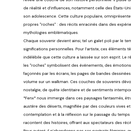
de réalité et d’influences, notamment celle des États-Un
son adolescence. Cette culture populaire, omniprésente
propres "roches" : des récits enracinés dans des expérie
mythologies emblématiques.
Chaque souvenir devient ainsi, tel un galet poli par le t
significations personnelles. Pour l’artiste, ces éléments
indélébile que cette culture a laissée sur son esprit. Le
les "roches" symbolisent des événements, des émotions,
façonnés par les écrans, les pages de bandes dessinées
volume sur un walkman. Ces couches de souvenirs dévoil
nostalgie, de quête identitaire et de sentiments intempor
*Fenx* nous immerge dans ces paysages fantasmés, étra
austère des déserts, magnifiée par des couleurs vives et d
contemplation et à la réflexion sur le passage du temps e
racontent des histoires, offrant aux spectateurs des réc
Pour autant, il n’abandonne pas ses portraits féminins, 