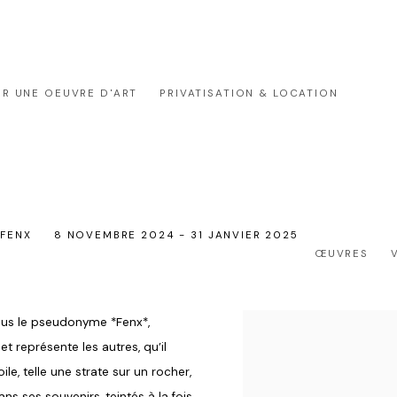
ER UNE OEUVRE D'ART
PRIVATISATION & LOCATION
GALERIE OUTSIDERS
À PROPOS
CONTACT OUTSIDERS R
 FENX
8 NOVEMBRE 2024 - 31 JANVIER 2025
ŒUVRES
sous le pseudonyme *Fenx*,
et représente les autres, qu’il
le, telle une strate sur un rocher,
ns ses souvenirs, teintés à la fois