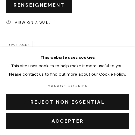
RENSEIGNEMENT
À propos
Contact Outsiders Rouen
VIEW ON A WALL
PRIVACY POLICY
ACCESSIBILITY POLICY
MANAGE COOKIES
PARTAGER
COPYRIGHT © 2026 OUTSIDERS GALERIE
This website uses cookies
This site uses cookies to help make it more useful to you.
Please contact us to find out more about our Cookie Policy.
MANAGE COOKIES
ARTISTE DE L'EXPOSITION
REJECT NON ESSENTIAL
ACCEPTER