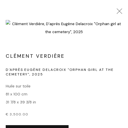
"MUSES"
18 JUILLET - 23 AOÛT 2025
ŒUVRES
PRÉSENTATION
CLÉMENT VERDIÈRE
D'APRÈS EUGÈNE DELACROIX "ORPHAN GIRL AT THE
CEMETERY"
,
2025
Accueil
Huile sur toile
Oeuvres
81 x 100 cm
Expositions
31 7/8 x 39 3/8 in
Événements
€ 3,500.00
Leasing art
Privatisation et location