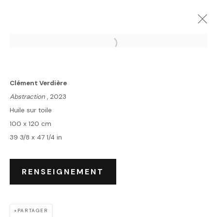
"MUSES"
18 JUILLET - 23 AOÛT 2025
Clément Verdière
ŒUVRES
PRÉSENTATION
Abstraction
, 2023
Huile sur toile
100 x 120 cm
39 3/8 x 47 1/4 in
Accueil
Oeuvres
Expositions
RENSEIGNEMENT
Événements
Leasing art
Privatisation et location
PARTAGER