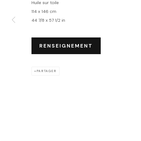
Huile sur toile
114 x 146 cm
44 7/8 x 57 1/2 in
Accueil
Oeuvres
Expositions
RENSEIGNEMENT
Événements
Leasing art
Privatisation et locati
PARTAGER
PRIVACY POLICY
ACCESSIBILITY POLICY
MANAGE COOKIES
COPYRIGHT © 2026 OUTSIDERS GALERIE