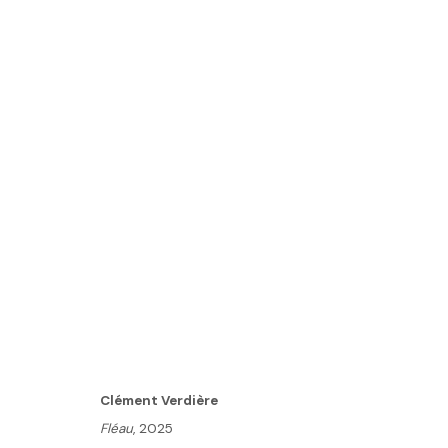
"MUSES"
18 JUILLET - 23 AOÛT 2025
Clément Verdière
Fléau
, 2025